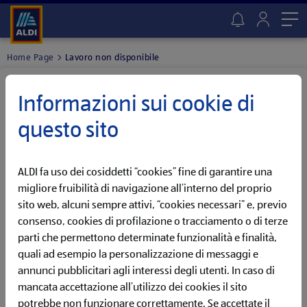
Me
Home Page
Lavoro non disponibile
Lavoro non trovato
Informazioni sui cookie di
QUESTA OPPORTUNITÀ NON È PIÙ DISPONIBILE
questo sito
Ci dispiace, abbiamo già chiuso questa offerta di lavoro! Ma
non preoccuparti, potrebbe presto tornare online!
ALDI fa uso dei cosiddetti “cookies” fine di garantire una
Imposta un Job Alert per ricevere una notifica appena
l'annuncio tornerà online
migliore fruibilità di navigazione all’interno del proprio
sito web, alcuni sempre attivi, “cookies necessari” e, previo
consenso, cookies di profilazione o tracciamento o di terze
VAI AL JOB ALERT
parti che permettono determinate funzionalità e finalità,
quali ad esempio la personalizzazione di messaggi e
Oppure, scopri tutte le opportunità attualmente disponibili
annunci pubblicitari agli interessi degli utenti. In caso di
nella nostra sezione dedicata.
mancata accettazione all’utilizzo dei cookies il sito
potrebbe non funzionare correttamente. Se accettate il