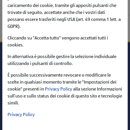
POSIZIONI APERTE
caricamento dei cookie, tramite gli appositi pulsanti che
trovate di seguito, accettate anche che i vostri dati
possano essere trasferiti negli USA (art. 49 comma 1 lett. a
GDPR).
Cliccando su "Accetta tutto" vengono accettati tutti i
cookies.
In alternativa è possibile gestire la selezione individuale
utilizzando i pulsanti di controllo.
Carriera in ALDI
È possibile successivamente revocare o modificare le
Informazioni
scelte in qualsiasi momento tramite le "Impostazioni dei
cookie" presenti in
Privacy Policy
alla sezione Informazioni
ALDI nel web
sull’uso e sullo status dei cookie di questo sito e tecnologie
simili.
Privacy Policy
Cerca per: