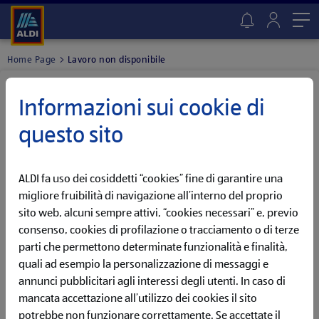
Me
Home Page
Lavoro non disponibile
Lavoro non trovato
Informazioni sui cookie di
QUESTA OPPORTUNITÀ NON È PIÙ DISPONIBILE
questo sito
Ci dispiace, abbiamo già chiuso questa offerta di lavoro! Ma
non preoccuparti, potrebbe presto tornare online!
ALDI fa uso dei cosiddetti “cookies” fine di garantire una
Imposta un Job Alert per ricevere una notifica appena
l'annuncio tornerà online
migliore fruibilità di navigazione all’interno del proprio
sito web, alcuni sempre attivi, “cookies necessari” e, previo
consenso, cookies di profilazione o tracciamento o di terze
VAI AL JOB ALERT
parti che permettono determinate funzionalità e finalità,
quali ad esempio la personalizzazione di messaggi e
Oppure, scopri tutte le opportunità attualmente disponibili
annunci pubblicitari agli interessi degli utenti. In caso di
nella nostra sezione dedicata.
mancata accettazione all’utilizzo dei cookies il sito
potrebbe non funzionare correttamente. Se accettate il