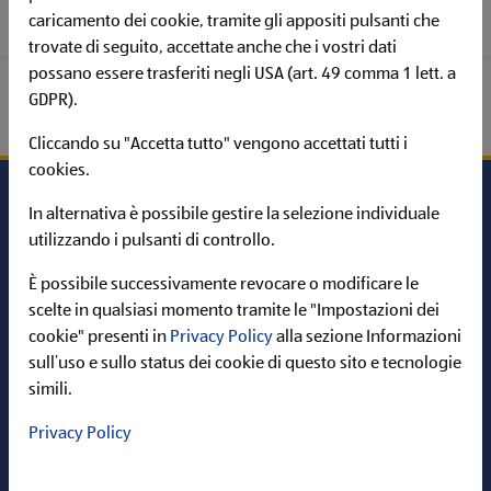
POSIZIONI APERTE
caricamento dei cookie, tramite gli appositi pulsanti che
trovate di seguito, accettate anche che i vostri dati
possano essere trasferiti negli USA (art. 49 comma 1 lett. a
GDPR).
Cliccando su "Accetta tutto" vengono accettati tutti i
cookies.
In alternativa è possibile gestire la selezione individuale
utilizzando i pulsanti di controllo.
Carriera in ALDI
È possibile successivamente revocare o modificare le
Informazioni
scelte in qualsiasi momento tramite le "Impostazioni dei
cookie" presenti in
Privacy Policy
alla sezione Informazioni
ALDI nel web
sull’uso e sullo status dei cookie di questo sito e tecnologie
simili.
Privacy Policy
Cerca per: