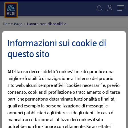
Me
Home Page
Lavoro non disponibile
Lavoro non trovato
Informazioni sui cookie di
QUESTA OPPORTUNITÀ NON È PIÙ DISPONIBILE
questo sito
Ci dispiace, abbiamo già chiuso questa offerta di lavoro! Ma
non preoccuparti, potrebbe presto tornare online!
ALDI fa uso dei cosiddetti “cookies” fine di garantire una
Imposta un Job Alert per ricevere una notifica appena
l'annuncio tornerà online
migliore fruibilità di navigazione all’interno del proprio
sito web, alcuni sempre attivi, “cookies necessari” e, previo
consenso, cookies di profilazione o tracciamento o di terze
VAI AL JOB ALERT
parti che permettono determinate funzionalità e finalità,
quali ad esempio la personalizzazione di messaggi e
Oppure, scopri tutte le opportunità attualmente disponibili
annunci pubblicitari agli interessi degli utenti. In caso di
nella nostra sezione dedicata.
mancata accettazione all’utilizzo dei cookies il sito
potrebbe non funzionare correttamente. Se accettate il