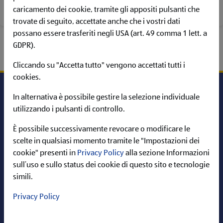
POSIZIONI APERTE
caricamento dei cookie, tramite gli appositi pulsanti che
trovate di seguito, accettate anche che i vostri dati
possano essere trasferiti negli USA (art. 49 comma 1 lett. a
GDPR).
Cliccando su "Accetta tutto" vengono accettati tutti i
cookies.
In alternativa è possibile gestire la selezione individuale
utilizzando i pulsanti di controllo.
Carriera in ALDI
È possibile successivamente revocare o modificare le
Informazioni
scelte in qualsiasi momento tramite le "Impostazioni dei
cookie" presenti in
Privacy Policy
alla sezione Informazioni
ALDI nel web
sull’uso e sullo status dei cookie di questo sito e tecnologie
simili.
Privacy Policy
Cerca per: