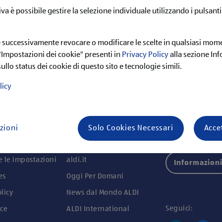
POSIZIONI APERTE
iva è possibile gestire la selezione individuale utilizzando i pulsanti
e successivamente revocare o modificare le scelte in qualsiasi mom
 "Impostazioni dei cookie" presenti in
Privacy Policy
alla sezione In
sullo status dei cookie di questo sito e tecnologie simili.
licy
zioni
Solo Cookies Necessari
Acce
ioni
ALDI nel web
Cerca per:
e le impostazioni
aldi.it
Informazion
es
Oggi Per Domani
licy
News dal Mondo ALDI
Seguici:
ce
ALDI International