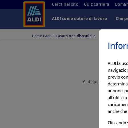
Cerca nel sito
Quiz Carriera
Doman
ALDI come datore di lavoro
Che p
Home Page
Lavoro non disponibile
Infor
ALDI fa uso
navigazion
previo con
Ci dispiace, abbiamo g
determinat
Imposta
annunci pu
all’utilizz
caricament
anche che i
Oppure, scop
Cliccando s