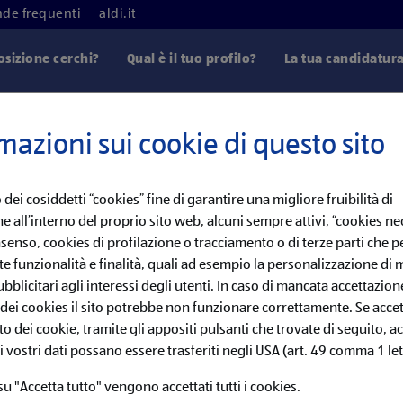
de frequenti
aldi.it
osizione cerchi?
Qual è il tuo profilo?
La tua candidatur
mazioni sui cookie di questo sito
Lavoro non trovato
 dei cosiddetti “cookies” fine di garantire una migliore fruibilità di
QUESTA OPPORTUNITÀ NON È PIÙ DISPONIBILE
e all’interno del proprio sito web, alcuni sempre attivi, “cookies nec
senso, cookies di profilazione o tracciamento o di terze parti che
ià chiuso questa offerta di lavoro! Ma non preoccuparti, potrebbe
e funzionalità e finalità, quali ad esempio la personalizzazione di
 un Job Alert per ricevere una notifica appena l'annuncio torner
bblicitari agli interessi degli utenti. In caso di mancata accettazion
o dei cookies il sito potrebbe non funzionare correttamente. Se accett
VAI AL JOB ALERT
o dei cookie, tramite gli appositi pulsanti che trovate di seguito, a
 vostri dati possano essere trasferiti negli USA (art. 49 comma 1 let
ri tutte le opportunità attualmente disponibili nella nostra sezi
u "Accetta tutto" vengono accettati tutti i cookies.