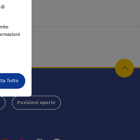
 di
ento
formazioni
tta Tutto
i
Posizioni aperte