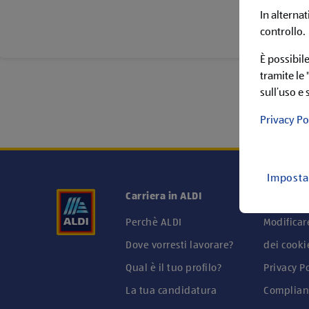
In alternat
controllo.
È possibil
tramite le
sull’uso e 
Privacy Po
Imposta
Carriera in ALDI
Informaz
Perchè ALDI
Modificar
Dove vorresti lavorare?
dei cooki
Qual è il tuo profilo?
Privacy Po
La tua candidatura
Complian