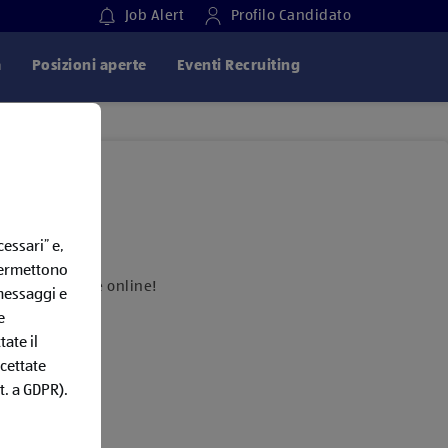
Job Alert
Profilo Candidato
a
Posizioni aperte
Eventi Recruiting
essari” e,
 permettono
 presto tornare online!
 messaggi e
à online
e
ate il
ccettate
t. a GDPR).
one dedicata.