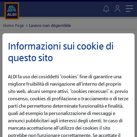
Me
Home Page
Lavoro non disponibile
Lavoro non trovato
Informazioni sui cookie di
QUESTA OPPORTUNITÀ NON È PIÙ DISPONIBILE
questo sito
Ci dispiace, abbiamo già chiuso questa offerta di lavoro! Ma
non preoccuparti, potrebbe presto tornare online!
ALDI fa uso dei cosiddetti “cookies” fine di garantire una
Imposta un Job Alert per ricevere una notifica appena
l'annuncio tornerà online
migliore fruibilità di navigazione all’interno del proprio
sito web, alcuni sempre attivi, “cookies necessari” e, previo
consenso, cookies di profilazione o tracciamento o di terze
VAI AL JOB ALERT
parti che permettono determinate funzionalità e finalità,
quali ad esempio la personalizzazione di messaggi e
Oppure, scopri tutte le opportunità attualmente disponibili
annunci pubblicitari agli interessi degli utenti. In caso di
nella nostra sezione dedicata.
mancata accettazione all’utilizzo dei cookies il sito
potrebbe non funzionare correttamente. Se accettate il