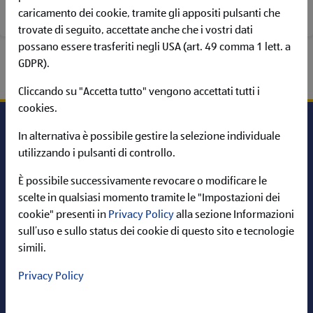
POSIZIONI APERTE
caricamento dei cookie, tramite gli appositi pulsanti che
trovate di seguito, accettate anche che i vostri dati
possano essere trasferiti negli USA (art. 49 comma 1 lett. a
GDPR).
Cliccando su "Accetta tutto" vengono accettati tutti i
cookies.
In alternativa è possibile gestire la selezione individuale
utilizzando i pulsanti di controllo.
Carriera in ALDI
È possibile successivamente revocare o modificare le
Informazioni
scelte in qualsiasi momento tramite le "Impostazioni dei
cookie" presenti in
Privacy Policy
alla sezione Informazioni
ALDI nel web
sull’uso e sullo status dei cookie di questo sito e tecnologie
simili.
Privacy Policy
Cerca per: