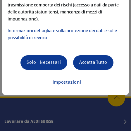
Non sai ancora esattamente qual è il lavoro dei tuoi
trasmissione comporta dei rischi (accesso a dati da parte
sogni?
delle autorità statunitensi, mancanza di mezzi di
Allora scoprilo facilmente con il nostro quiz interattivo:
impugnazione).
personalizzato, veloce e forse proprio quello che fa per
te!
Informazioni dettagliate sulla protezione dei dati e sulle
possibilità di revoca
Solo i Necessari
Accetta Tutto
Impostazioni
Lavorare da ALDI SUISSE