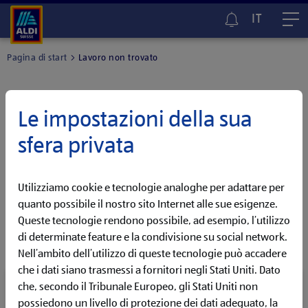
IT
Me
Pagina di start
Lavoro non trovato
Le impostazioni della sua
Annuncio non più disponibile
sfera privata
Ci scusiamo, questa offerta di lavoro non è più disponibile.
Ma non preoccuparti, presso ALDI SUISSE ti aspettano molte
Utilizziamo cookie e tecnologie analoghe per adattare per
altre interessanti opportunità di lavoro!
quanto possibile il nostro sito Internet alle sue esigenze.
Queste tecnologie rendono possibile, ad esempio, l’utilizzo
di determinate feature e la condivisione su social network.
Nell’ambito dell’utilizzo di queste tecnologie può accadere
che i dati siano trasmessi a fornitori negli Stati Uniti. Dato
Navigazione di carriera
che, secondo il Tribunale Europeo, gli Stati Uniti non
possiedono un livello di protezione dei dati adeguato, la