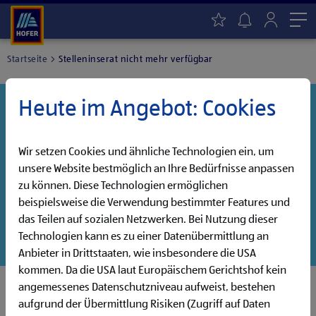
Me
Startseite
Stelleninserat nicht mehr verfügbar
Heute im Angebot: Cookies
Danke für dein Interesse!
Diese Stelle wurde leider bereits besetzt, aber wir
haben noch weitere Jobs, die auf dich warten!
Wir setzen Cookies und ähnliche Technologien ein, um
unsere Website bestmöglich an Ihre Bedürfnisse anpassen
Entdecke unsere offenen Jobs oder abonniere deinen
zu können. Diese Technologien ermöglichen
persönlichen Jobalarm:
beispielsweise die Verwendung bestimmter Features und
das Teilen auf sozialen Netzwerken. Bei Nutzung dieser
Jobsuche
Jobalarm
Technologien kann es zu einer Datenübermittlung an
Anbieter in Drittstaaten, wie insbesondere die USA
kommen. Da die USA laut Europäischem Gerichtshof kein
angemessenes Datenschutzniveau aufweist, bestehen
aufgrund der Übermittlung Risiken (Zugriff auf Daten