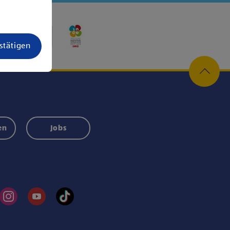
estätigen
en
Jobs