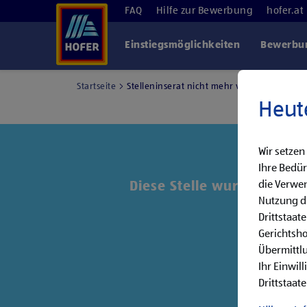
FAQ
Hilfe zur Bewerbung
hofer.at
Einstiegsmöglichkeiten
Bewerbun
Startseite
Stelleninserat nicht mehr verfügbar
Heut
Wir setzen
Ihre Bedür
die Verwen
Diese Stelle wurde leider 
Nutzung di
Drittstaat
Entde
Gerichtsh
Übermittlu
Ihr Einwil
Drittstaate