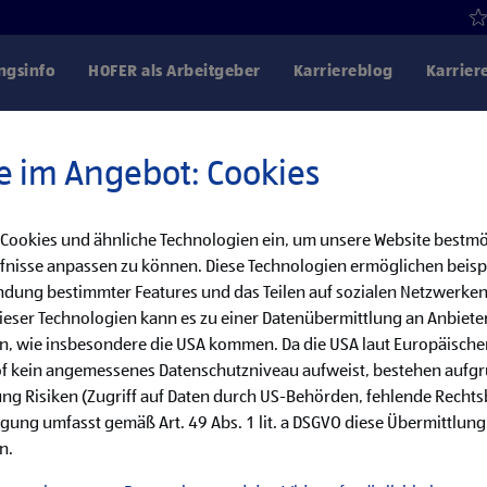
gsinfo
HOFER als Arbeitgeber
Karriereblog
Karrier
e im Angebot: Cookies
 Cookies und ähnliche Technologien ein, um unsere Website bestmö
Danke für dein Interesse!
fnisse anpassen zu können. Diese Technologien ermöglichen beisp
dung bestimmter Features und das Teilen auf sozialen Netzwerken
bereits besetzt, aber wir haben noch weitere
eser Technologien kann es zu einer Datenübermittlung an Anbieter
en, wie insbesondere die USA kommen. Da die USA laut Europäisch
cke unsere offenen Jobs oder abonniere deinen persönlichen Job
of kein angemessenes Datenschutzniveau aufweist, bestehen aufg
ng Risiken (Zugriff auf Daten durch US-Behörden, fehlende Rechts
ligung umfasst gemäß Art. 49 Abs. 1 lit. a DSGVO diese Übermittlung
Jobsuche
Jobalarm
n.