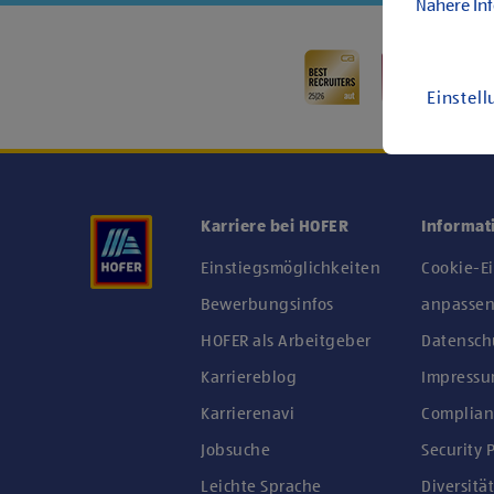
Nähere In
Einstel
Karriere bei HOFER
Informat
Einstiegsmöglichkeiten
Cookie-E
Bewerbungsinfos
anpasse
HOFER als Arbeitgeber
Datensch
Karriereblog
Impress
Karrierenavi
Complian
Jobsuche
Security P
Leichte Sprache
Diversität