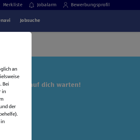
Merkliste
Jobalarm
Bewerbungsprofil
enavi
Jobsuche
glich an
ielsweise
. Bei
 Jobs, die auf dich warten!
 in
em
alarm:
rund der
behelfe).
 in