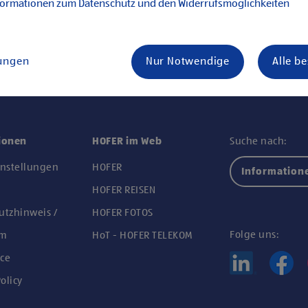
formationen zum Datenschutz und den Widerrufsmöglichkeiten
lungen
Nur Notwendige
Alle b
ionen
HOFER im Web
Suche nach:
instellungen
HOFER
Information
n
HOFER REISEN
utzhinweis /
HOFER FOTOS
Folge uns:
um
HoT - HOFER TELEKOM
ce
olicy